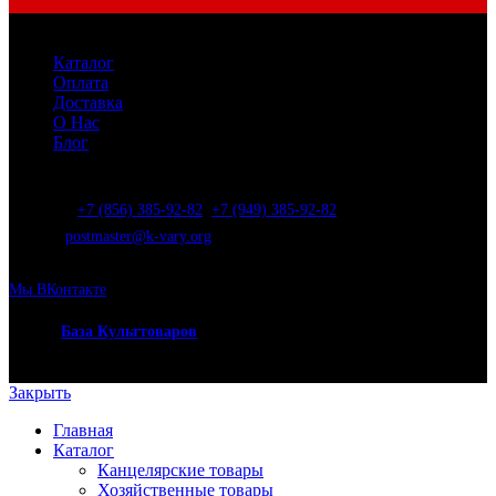
Каталог
Оплата
Доставка
О Нас
Блог
Адрес:
283023, г. Донецк, ул. Складская, 5
Телефон:
+7 (856) 385-92-82
,
+7 (949) 385-92-82
E-Mail:
postmaster@k-vary.org
График:
ПН. — ПТ. : 08:30 — 17:00
Мы ВКонтакте
2024 ©
База Культтоваров
Закрыть
Главная
Каталог
Канцелярские товары
Хозяйственные товары