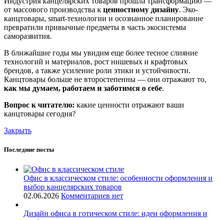
Индустрия канцелярских товаров прошла трансформацию —
от массового производства к
ценностному дизайну
. Эко-
канцтовары, smart-технологии и осознанное планирование
превратили привычные предметы в часть экосистемы
саморазвития.
В ближайшие годы мы увидим еще более тесное слияние
технологий и материалов, рост нишевых и крафтовых
брендов, а также усиление роли этики и устойчивости.
Канцтовары больше не второстепенны — они отражают то,
как мы думаем, работаем и заботимся о себе
.
Вопрос к читателю:
какие ценности отражают ваши
канцтовары сегодня?
Закрыть
Последние посты
Офис в классическом стиле: особенности оформления и
выбор канцелярских товаров
02.06.2026
Комментариев нет
Дизайн офиса в готическом стиле: идеи оформления и